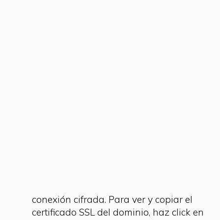
documentación de tu dispositivo para
conocer los pasos de configuración
adecuados. Las siguientes listas contienen
enlaces a las configuraciones de firewall y
enrutador de código abierto más
populares:
DD-WRT
pfSense
OpnSense
Es posible que debas proporcionar un
certificado SSL para que el dispositivo
pueda conectarse a través de una
conexión cifrada. Para ver y copiar el
certificado SSL del dominio, haz click en