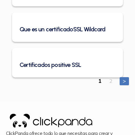
Que es un certificadoSSL Wildcard
Certificados positive SSL
Paginaci
1
2
>
de
entradas
ClickPanda ofrece todo lo que necesitas para crear y